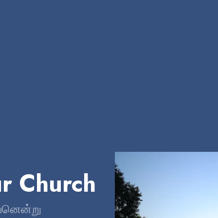
r Church
ேவனென்று